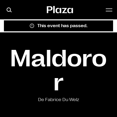
Skip to main content
This event has passed.
Maldoro
r
De Fabrice Du Welz