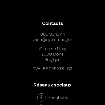
Contacts
065 35 15 44
vasb@cynmn-neg.or
12 rue de Nimy
7000 Mons
Belgique
TVA : BE 0452.781.152
Réseaux sociaux
Facebook