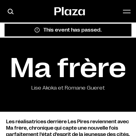
Skip to main content
This event has passed.
Ma frère
Lise Akoka et Romane Gueret
Les réalisatrices derrière Les Pires reviennent avec
Ma frère, chronique qui capte une nouvelle fois
parfaitement l’état d’esprit de la jeunesse des cités.