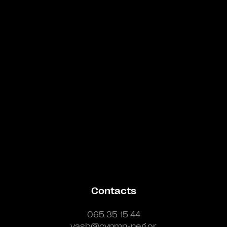
Bande annonce
Contacts
065 35 15 44
vasb@cynmn-neg.or