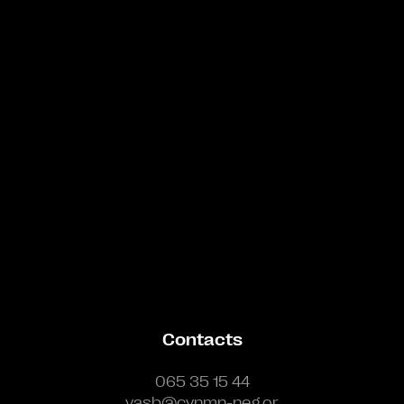
Bande annonce
Contacts
065 35 15 44
vasb@cynmn-neg.or