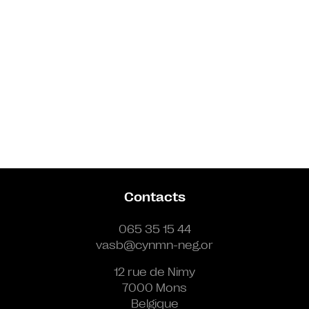
Contacts
065 35 15 44
vasb@cynmn-neg.or
12 rue de Nimy
7000 Mons
Belgique