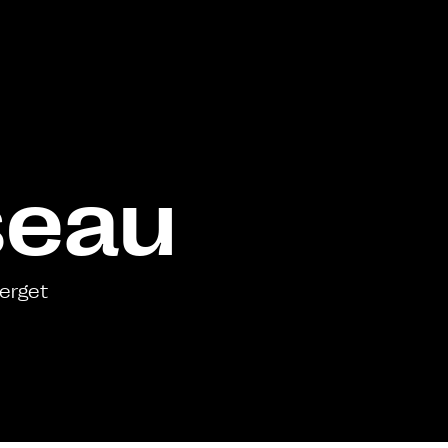
iseau
lerget