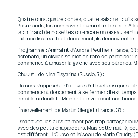
Quatre ours, quatre contes, quatre saisons : qu’ils
gourmands, les ours savent aussi être tendres. À leur
lapin friand de noisettes ou encore un oiseau senti
extraordinaires. Tout doucement, ils découvrent le
Programme : Animal rit d’Aurore Peuffier (France, 3′)
acrobate, un oisillon se met en tête de participer : ni
commence à amuser la galerie avec ses pitreries. Mai
Chuuut ! de Nina Bisyarina (Russie, 7’) :
Un ours s’approche d’un parc d’attractions quand il e
commencent doucement à se fermer : il est temps pou
semble si douillet… Mais est-ce vraiment une bonne 
Émerveillement de Martin Clerget (France, 3′) :
D’habitude, les ours n’aiment pas trop partager leur
avec des petits chapardeurs. Mais cette nuit-là, pour
est différent… L’Ourse et l’oiseau de Marie Caudry (Fr