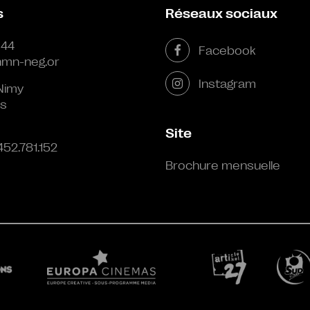
s
Réseaux sociaux
 44
Facebook
mn-neg.or
Instagram
Nimy
s
Site
452.781.152
Brochure mensuelle