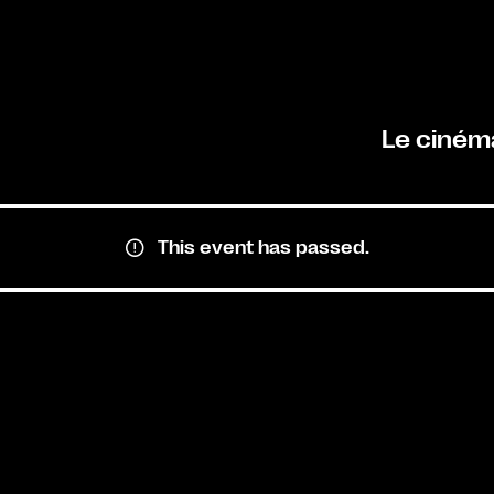
Le ciném
This event has passed.