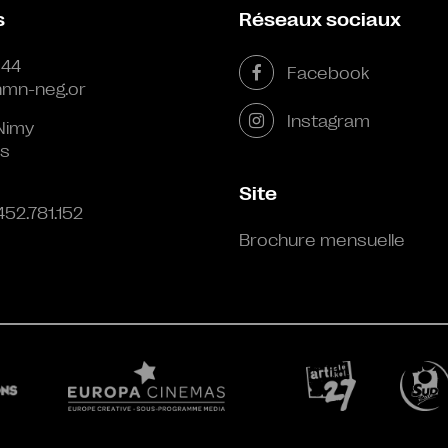
s
Réseaux sociaux
 44
Facebook
mn-neg.or
Instagram
Nimy
s
Site
452.781.152
Brochure mensuelle