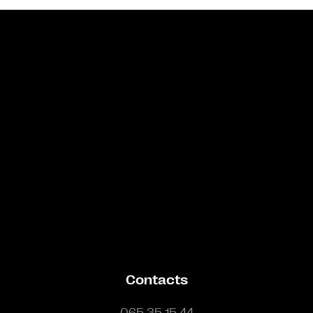
Bande annonce
Contacts
065 35 15 44