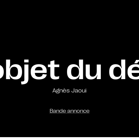
objet du dé
Agnès Jaoui
Bande annonce