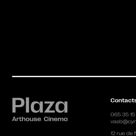
Contact
065 35 15
vasb@cyn
12 rue de 