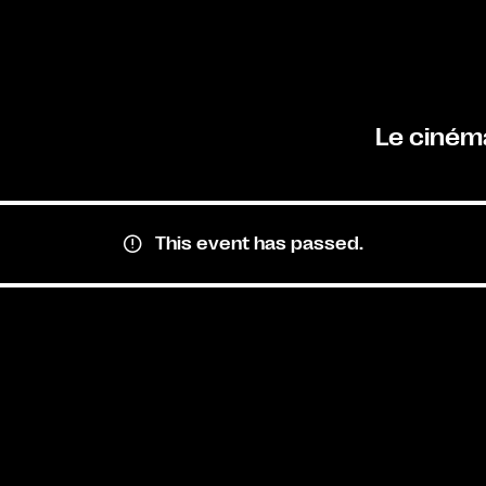
Le ciném
This event has passed.