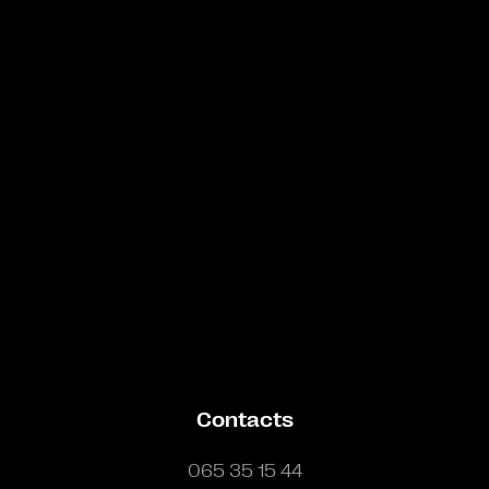
Bande annonce
Contacts
065 35 15 44