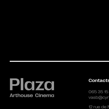
Contact
065 35 15
vasb@cyn
12 rue de 