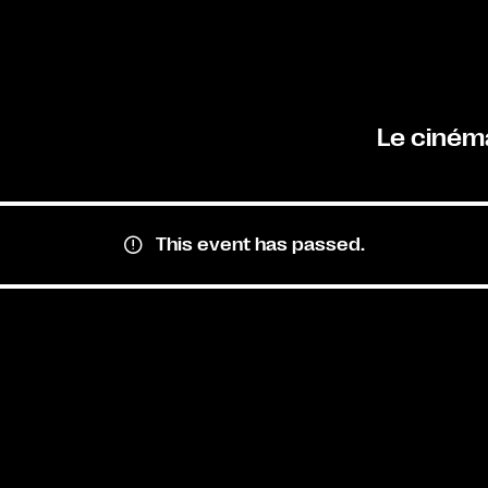
Le ciném
This event has passed.