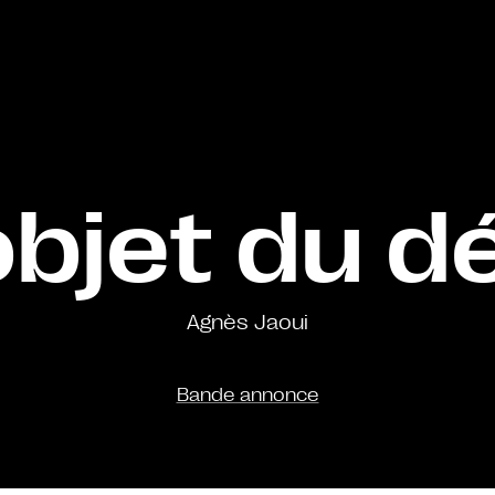
objet du dé
Agnès Jaoui
Bande annonce