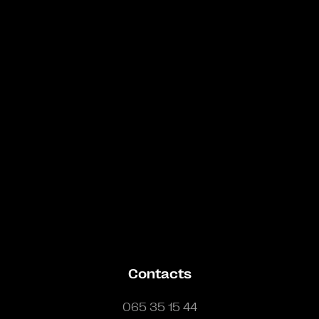
Bande annonce
Contacts
065 35 15 44