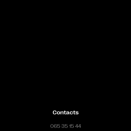
Bande annonce
Contacts
065 35 15 44