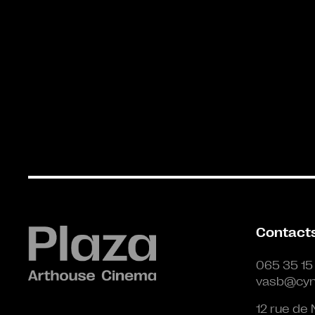
Contact
065 35 15
vasb@cyn
12 rue de 