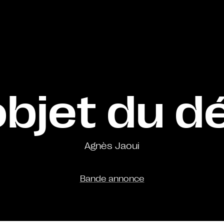
objet du dé
Agnès Jaoui
Bande annonce