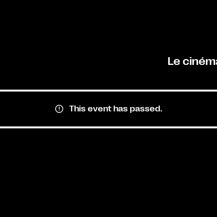
Le ciném
This event has passed.