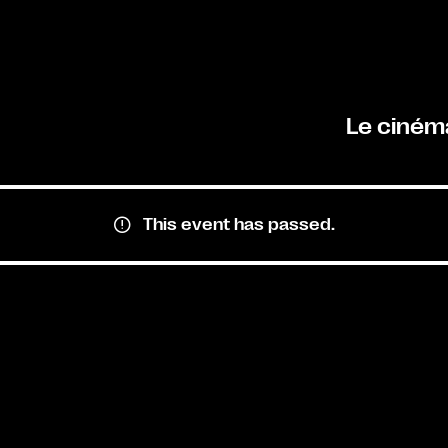
Le ciném
This event has passed.