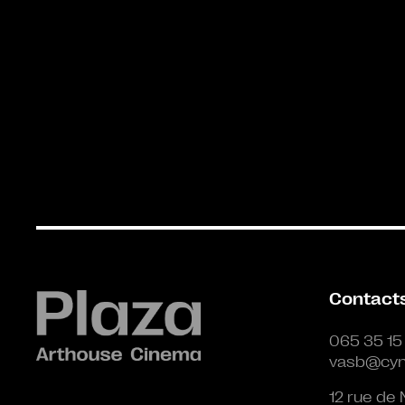
Contact
065 35 15
vasb@cyn
12 rue de 