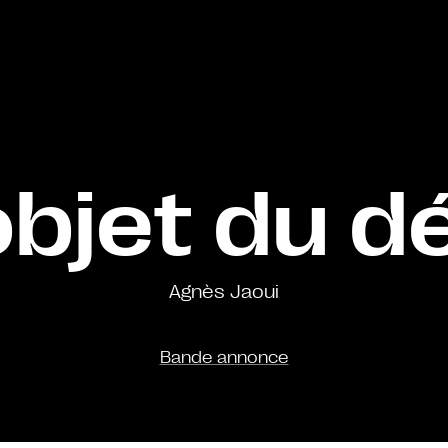
objet du dé
Agnès Jaoui
Bande annonce