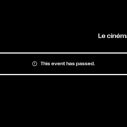
Le ciném
This event has passed.