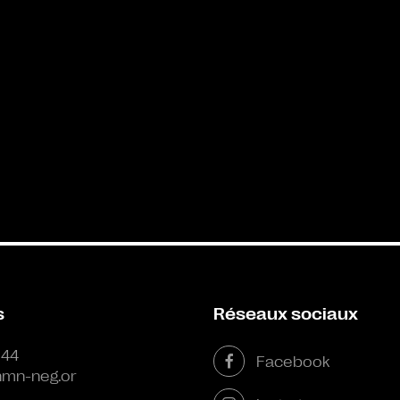
s
Réseaux sociaux
 44
Facebook
mn-neg.or