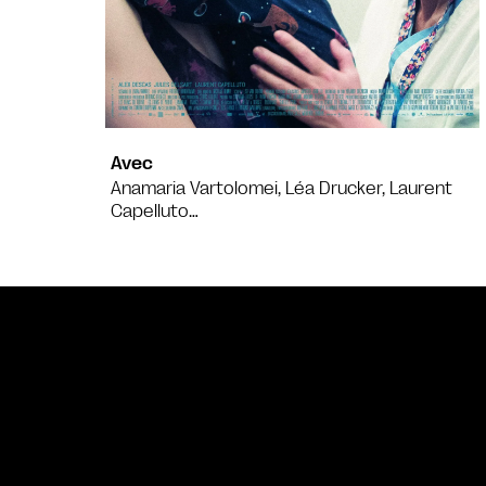
Avec
Anamaria Vartolomei, Léa Drucker, Laurent
Capelluto…
Bande annonce