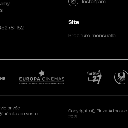
Instagram
Nimy
s
Site
452.781.152
Brochure mensuelle
 vie privée
Copyrights © Plaza Arthouse
générales de vente
2021