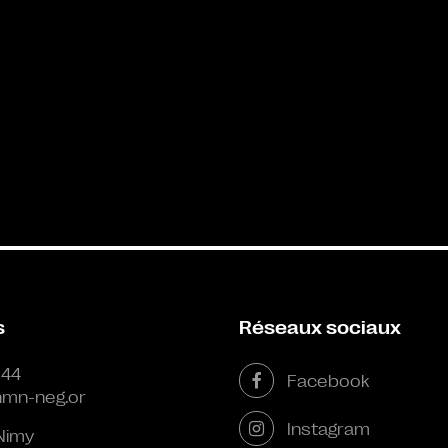
s
Réseaux sociaux
 44
Facebook
mn-neg.or
Instagram
Nimy