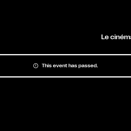
Le ciném
This event has passed.