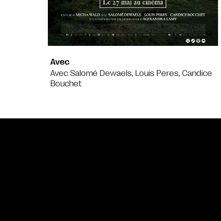
Avec
Avec Salomé Dewaels, Louis Peres, Candice
Bouchet
Bande annonce