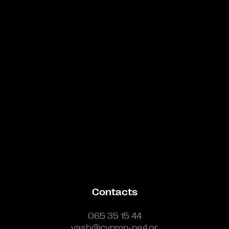
Bande annonce
Contacts
065 35 15 44
vasb@cynmn-neg.or