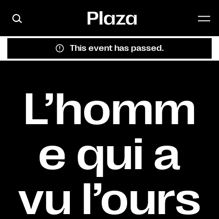
Skip to main content
This event has passed.
L’homm
e qui a
vu l’ours