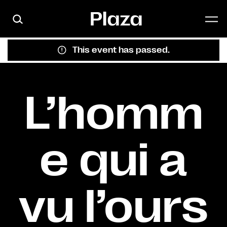
Skip to main content
This event has passed.
L’homm
e qui a
vu l’ours