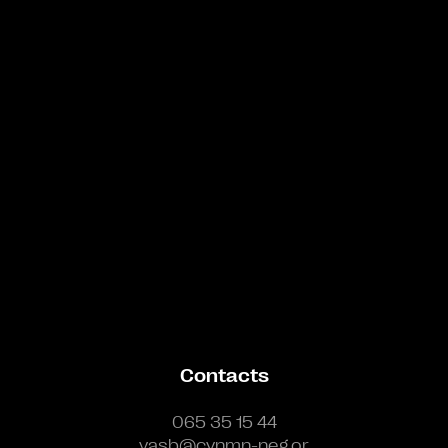
Bande annonce
Contacts
065 35 15 44
vasb@cynmn-neg.or