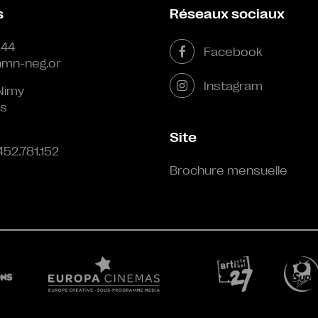
s
Réseaux sociaux
 44
Facebook
mn-neg.or
Instagram
Nimy
s
Site
452.781.152
Brochure mensuelle