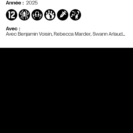
2025
Année
Avec
Avec Benjamin Voisin, Rebecca Marder, Swann Arlaud…
Bande annonce