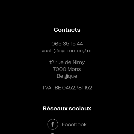
Contacts
065 35 15 44
vasb@cynmn-neg.or
12 rue de Nimy
7000 Mons
Belgique
TVA : BE 0452.781.152
Réseaux sociaux
Facebook