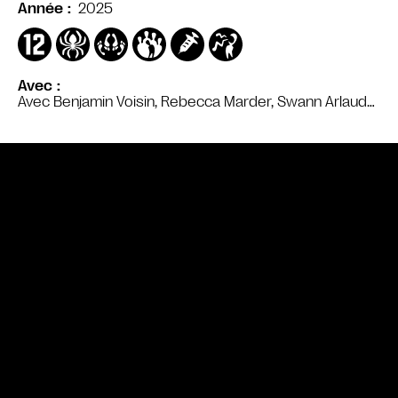
2025
Année
Avec
Avec Benjamin Voisin, Rebecca Marder, Swann Arlaud…
Bande annonce