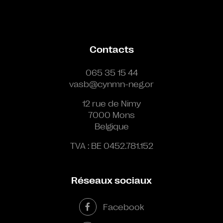
Contacts
065 35 15 44
vasb@cynmn-neg.or
12 rue de Nimy
7000 Mons
Belgique
TVA : BE 0452.781.152
Réseaux sociaux
Facebook