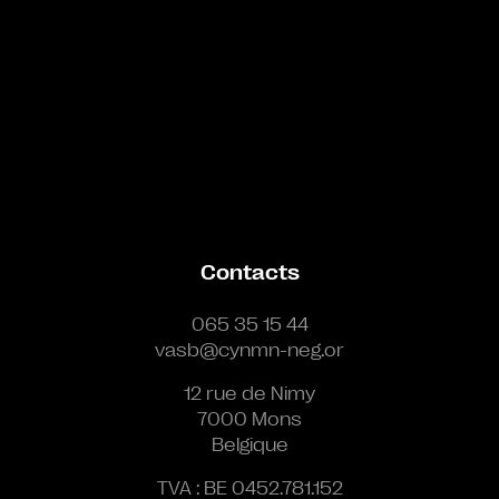
Contacts
065 35 15 44
vasb@cynmn-neg.or
12 rue de Nimy
7000 Mons
Belgique
TVA : BE 0452.781.152