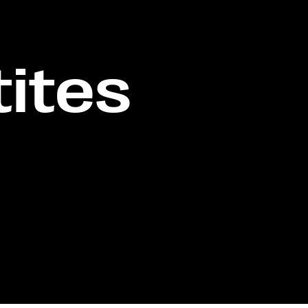
tites
s