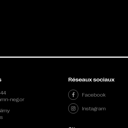
s
Réseaux sociaux
 44
Facebook
mn-neg.or
Instagram
Nimy
s