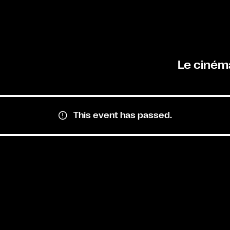
Le ciném
This event has passed.