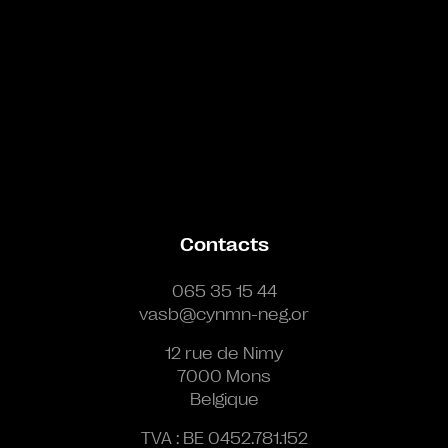
Contacts
065 35 15 44
vasb@cynmn-neg.or
12 rue de Nimy
7000 Mons
Belgique
TVA : BE 0452.781.152