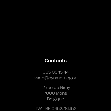
Contacts
065 35 15 44
vasb@cynmn-neg.or
12 rue de Nimy
7000 Mons
Belgique
TVA : BE 0452.781.152