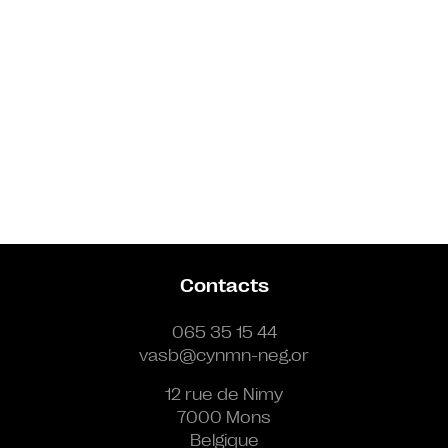
Contacts
065 35 15 44
vasb@cynmn-neg.or
12 rue de Nimy
7000 Mons
Belgique