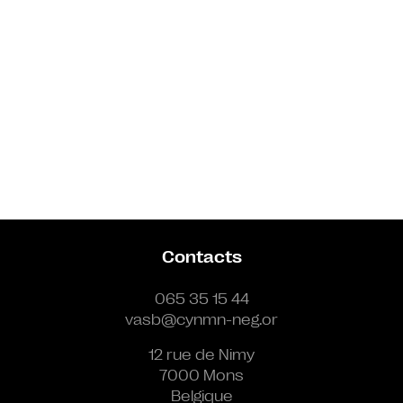
Contacts
065 35 15 44
vasb@cynmn-neg.or
12 rue de Nimy
7000 Mons
Belgique