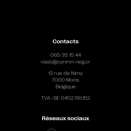
Contacts
065 35 15 44
vasb@cynmn-neg.or
12 rue de Nimy
7000 Mons
Belgique
TVA : BE 0452.781.152
Réseaux sociaux