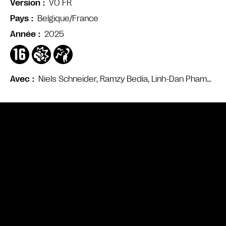
VO FR
Version
Belgique/France
Pays
2025
Année
Niels Schneider, Ramzy Bedia, Linh-Dan Pham…
Avec
Bande annonce