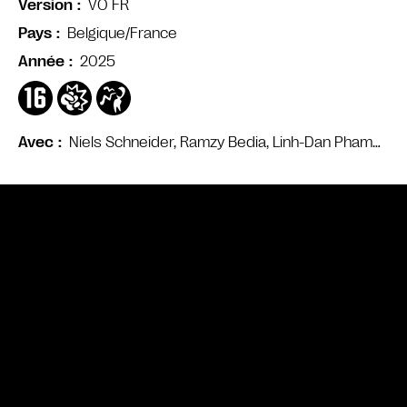
VO FR
Version
Belgique/France
Pays
2025
Année
Niels Schneider, Ramzy Bedia, Linh-Dan Pham…
Avec
Bande annonce