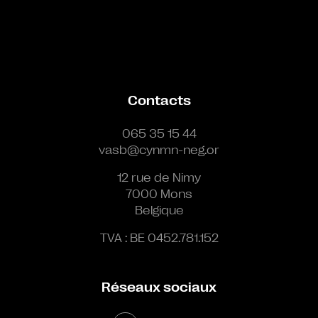
Contacts
065 35 15 44
vasb@cynmn-neg.or
12 rue de Nimy
7000 Mons
Belgique
TVA : BE 0452.781.152
Réseaux sociaux