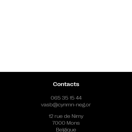
Contacts
065 35 15 44
vasb@cynmn-neg.or
12 rue de Nimy
7000 Mons
Belgique