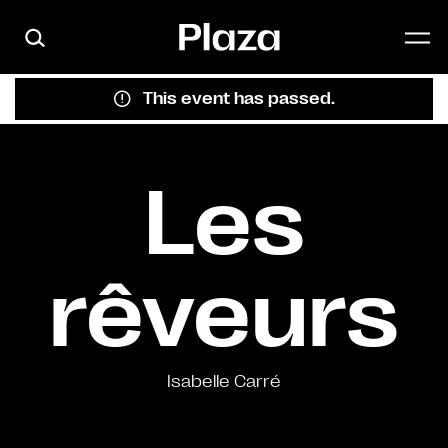
Skip to main content
This event has passed.
Les
rêveurs
Isabelle Carré