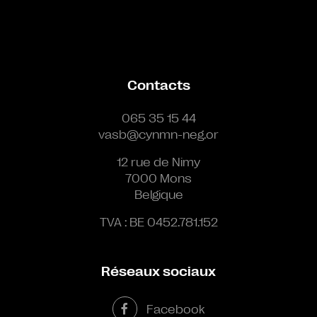
Contacts
065 35 15 44
vasb@cynmn-neg.or
12 rue de Nimy
7000 Mons
Belgique
TVA : BE 0452.781.152
Réseaux sociaux
Facebook