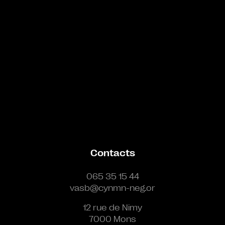
Contacts
065 35 15 44
vasb@cynmn-neg.or
12 rue de Nimy
7000 Mons