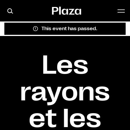
Skip to main content
This event has passed.
Les
rayons
et les