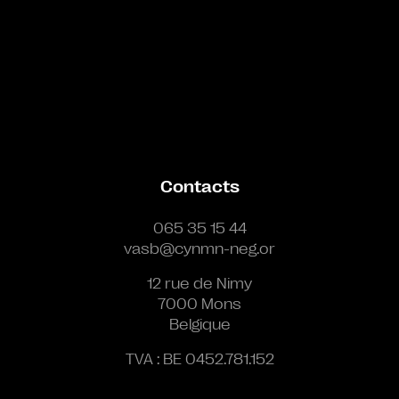
Contacts
065 35 15 44
vasb@cynmn-neg.or
12 rue de Nimy
7000 Mons
Belgique
TVA : BE 0452.781.152