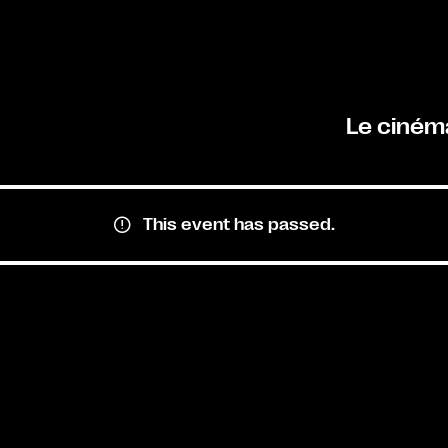
Le ciném
This event has passed.