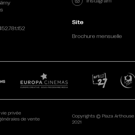
Instagram
Nimy
s
Site
452.781.152
Brochure mensuelle
 vie privée
Copyrights © Plaza Arthouse
générales de vente
2021