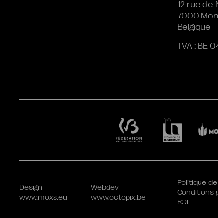
12 rue de 
7000 Mon
Belgique
TVA : BE 0
Politique de
Design
Webdev
Conditions 
www.moxs.eu
www.octopix.be
ROI