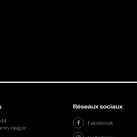
s
Réseaux sociaux
 44
Facebook
mn-neg.or