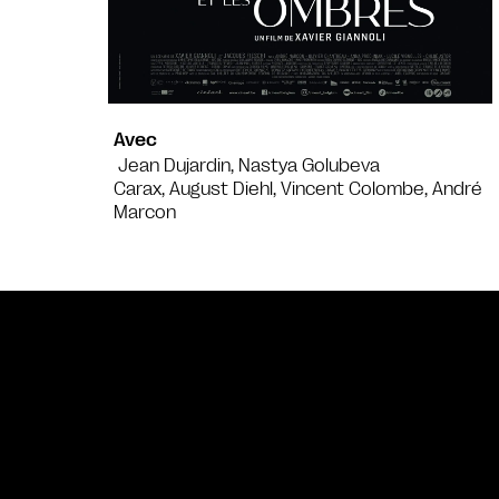
Avec
Jean Dujardin, Nastya Golubeva
Carax, August Diehl, Vincent Colombe, André
Marcon
Bande annonce