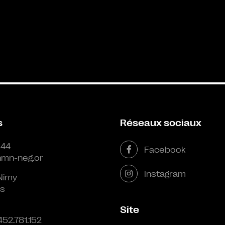
s
Réseaux sociaux
 44
Facebook
mn-neg.or
Instagram
Nimy
s
Site
452.781.152