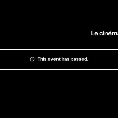
Le ciném
This event has passed.