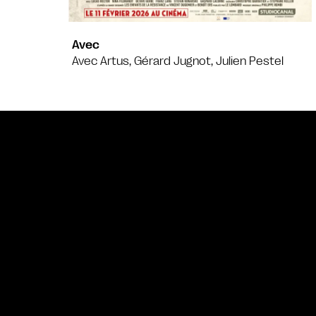
Avec
Avec Artus, Gérard Jugnot, Julien Pestel
Bande annonce