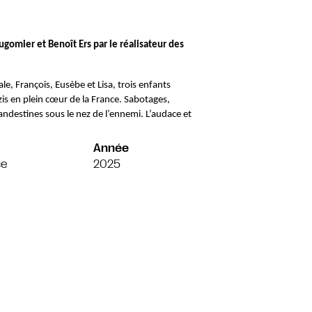
Adaptation des deux premiers tomes de la BD signée Vincent Dugomier et Benoît Ers par le réalisateur des 
 François, Eusèbe et Lisa, trois enfants 
is en plein cœur de la France. Sabotages, 
ndestines sous le nez de l’ennemi. L’audace et 
Année
ce
2025