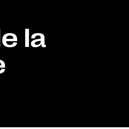
e la
e