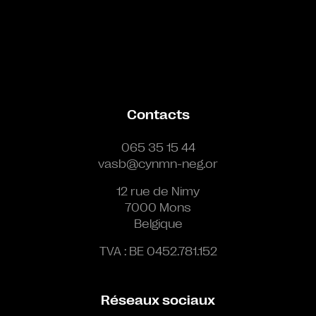
Contacts
065 35 15 44
vasb@cynmn-neg.or
12 rue de Nimy
7000 Mons
Belgique
TVA : BE 0452.781.152
Réseaux sociaux