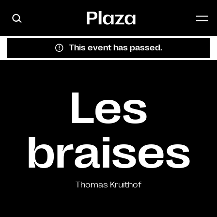
Skip to main content
This event has passed.
Les
braises
Thomas Kruithof