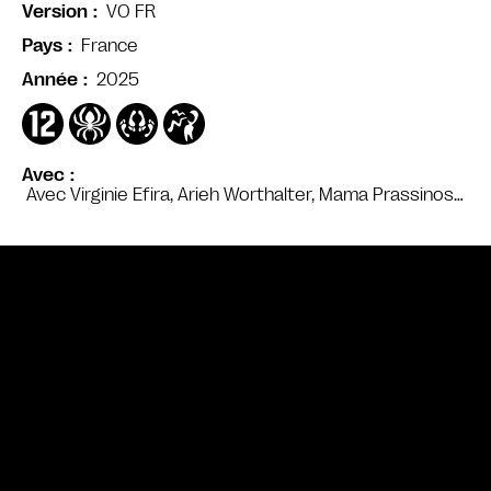
VO FR
Version
France
Pays
2025
Année
Avec
Avec Virginie Efira, Arieh Worthalter, Mama Prassinos…
Bande annonce