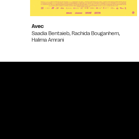
Avec
Saadia Bentaieb, Rachida Bouganhem,
Halima Amrani
Bande annonce