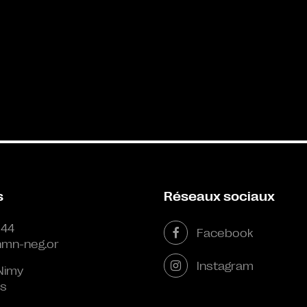
s
Réseaux sociaux
 44
Facebook
mn-neg.or
Instagram
Nimy
s