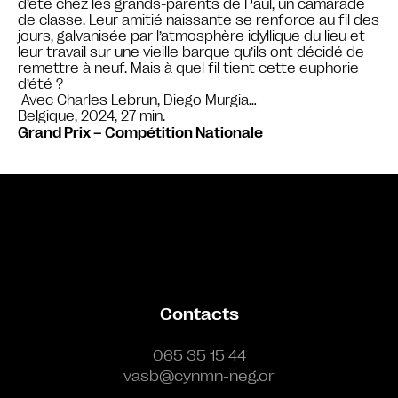
d’été chez les grands-parents de Paul, un camarade
de classe. Leur amitié naissante se renforce au fil des
jours, galvanisée par l’atmosphère idyllique du lieu et
leur travail sur une vieille barque qu’ils ont décidé de
remettre à neuf. Mais à quel fil tient cette euphorie
d’été ?
Avec Charles Lebrun, Diego Murgia…
Belgique, 2024, 27 min.
Grand Prix – Compétition Nationale
Bande annonce
Contacts
065 35 15 44
vasb@cynmn-neg.or