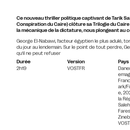
Ce nouveau thriller politique captivant de Tarik Sa
Conspiration du Caire) clôture sa Trilogie du Cair
la mécanique de la dictature, nous plongeant au 
George El-Nabawi, l’acteur égyptien le plus adulé, 
du jour au lendemain. Sur le point de tout perdre, 
qu’il ne peut refuser
Durée
Version
Pays
2h19
VOSTFR
Danem
emag
Fran
ark/F
e, 20
la Ré
Saleh
Fares
Zineb 
VOST