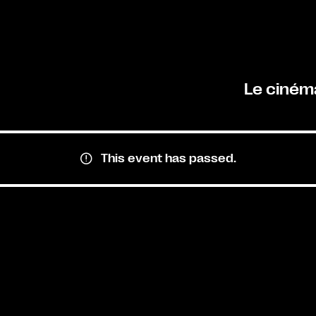
Le ciném
This event has passed.