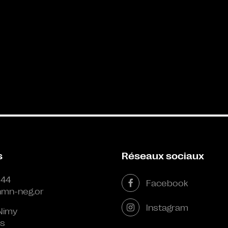
s
Réseaux sociaux
 44
Facebook
mn-neg.or
Instagram
Nimy
s