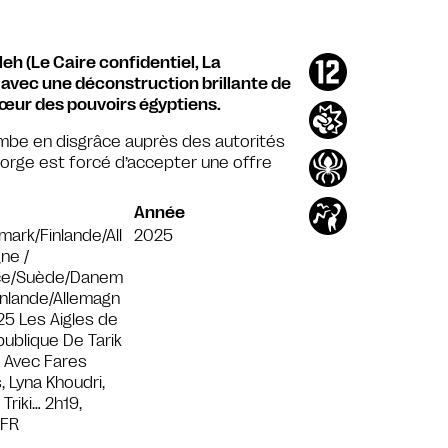
leh (Le Caire confidentiel, La
e avec une déconstruction brillante de
cœur des pouvoirs égyptiens.
tombe en disgrâce auprès des autorités
George est forcé d’accepter une offre
Année
ark/Finlande/All
2025
ne /
ce/Suède/Danem
inlande/Allemagn
25 Les Aigles de
publique De Tarik
 Avec Fares
, Lyna Khoudri,
Triki… 2h19,
FR