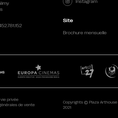
Instagram
Nimy
s
Site
452.781.152
Brochure mensuelle
 vie privée
Copyrights © Plaza Arthouse
générales de vente
2021