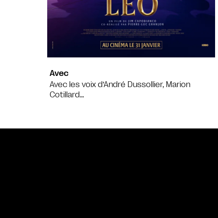
Avec
Avec les voix d’André Dussollier, Marion
Cotillard…
Bande annonce