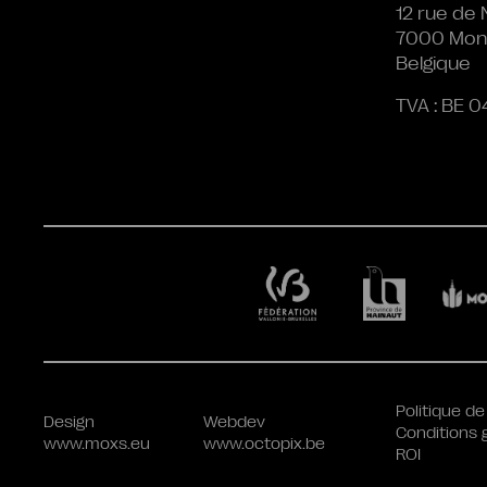
12 rue de 
7000 Mon
Belgique
TVA : BE 0
Politique de
Design
Webdev
Conditions 
www.moxs.eu
www.octopix.be
ROI