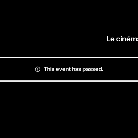
Le ciném
This event has passed.