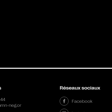
s
Réseaux sociaux
 44
Facebook
mn-neg.or