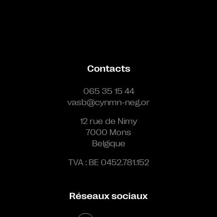
Contacts
065 35 15 44
vasb@cynmn-neg.or
12 rue de Nimy
7000 Mons
Belgique
TVA : BE 0452.781.152
Réseaux sociaux