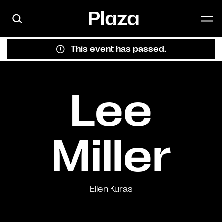
Skip to main content
This event has passed.
Lee
Miller
Ellen Kuras