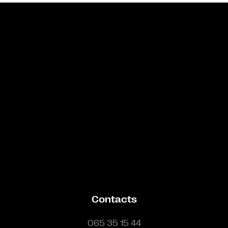
Bande annonce
Contacts
065 35 15 44