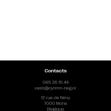
Contacts
065 35 15 44
vasb@cynmn-neg.or
12 rue de Nimy
7000 Mons
Belgique