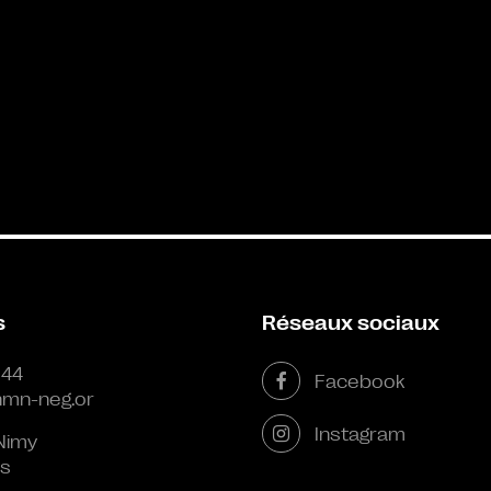
s
Réseaux sociaux
 44
Facebook
mn-neg.or
Instagram
Nimy
s