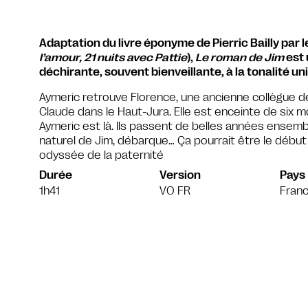
Adaptation du livre éponyme de Pierric Bailly par le
l’amour, 21 nuits avec Pattie
),
Le roman de Jim
est 
déchirante, souvent bienveillante, à la tonalité u
Aymeric retrouve Florence, une ancienne collègue de 
Claude dans le Haut-Jura. Elle est enceinte de six mo
Aymeric est là. Ils passent de belles années ensembl
naturel de Jim, débarque… Ça pourrait être le début 
odyssée de la paternité
Durée
Version
Pays
1h41
VO FR
Fran