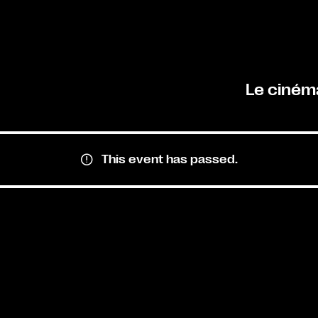
Le ciném
This event has passed.