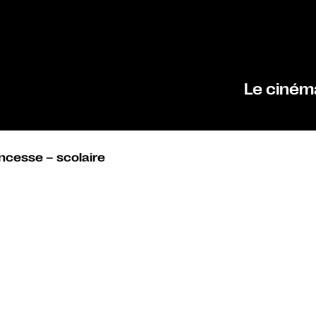
Le ciném
incesse – scolaire