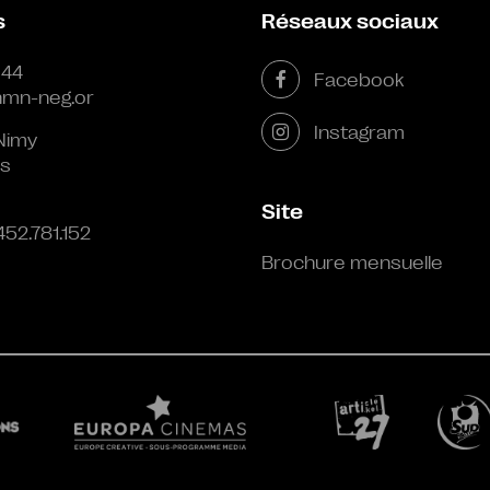
s
Réseaux sociaux
 44
Facebook
mn-neg.or
Instagram
Nimy
s
Site
452.781.152
Brochure mensuelle