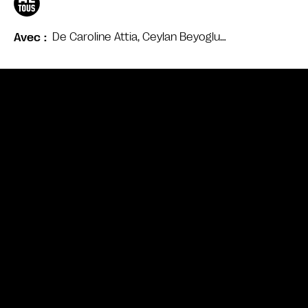
De Caroline Attia, Ceylan Beyoglu…
Avec
Bande annonce