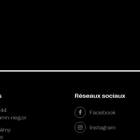
s
Réseaux sociaux
 44
Facebook
mn-neg.or
Instagram
Nimy
s