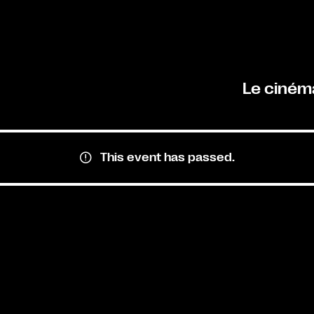
Le ciném
This event has passed.