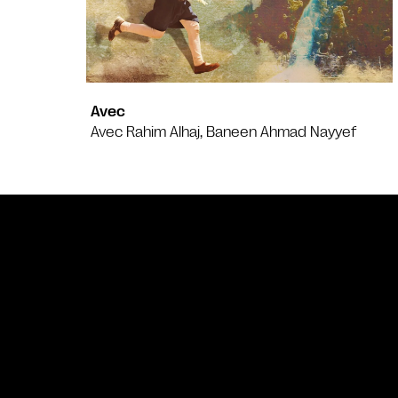
Avec
Avec Rahim Alhaj, Baneen Ahmad Nayyef
Bande annonce