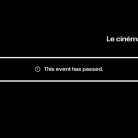
Le ciném
This event has passed.