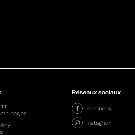
s
Réseaux sociaux
 44
Facebook
mn-neg.or
Instagram
Nimy
s