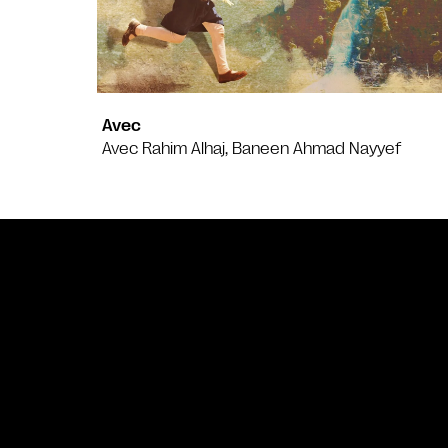
Avec
Avec Rahim Alhaj, Baneen Ahmad Nayyef
Bande annonce