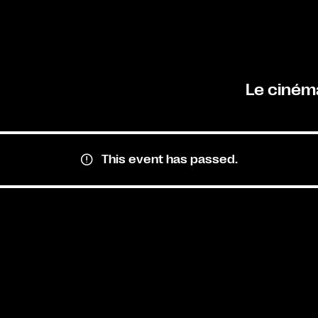
Le ciném
This event has passed.