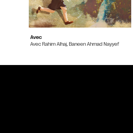
Avec
Avec Rahim Alhaj, Baneen Ahmad Nayyef
Bande annonce