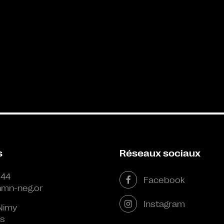
s
Réseaux sociaux
 44
Facebook
mn-neg.or
Instagram
Nimy
s